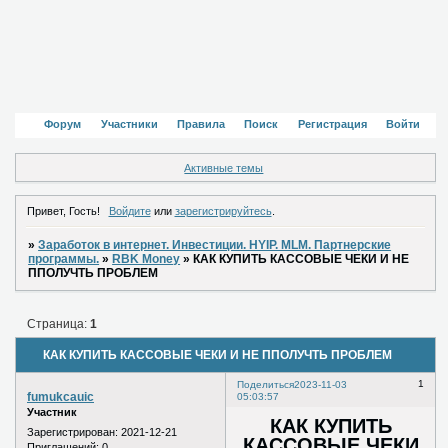
Форум
Участники
Правила
Поиск
Регистрация
Войти
Активные темы
Привет, Гость!
Войдите
или
зарегистрируйтесь
.
»
Заработок в интернет. Инвестиции. HYIP. MLM. Партнерские
программы.
»
RBK Money
»
КАК КУПИТЬ КАССОВЫЕ ЧЕКИ И НЕ
ППОЛУЧТЬ ПРОБЛЕМ
Страница:
1
КАК КУПИТЬ КАССОВЫЕ ЧЕКИ И НЕ ППОЛУЧТЬ ПРОБЛЕМ
1
Поделиться
2023-11-03
fumukcauic
05:03:57
Участник
КАК КУПИТЬ
Зарегистрирован
: 2021-12-21
КАССОВЫЕ ЧЕКИ
Приглашений:
0