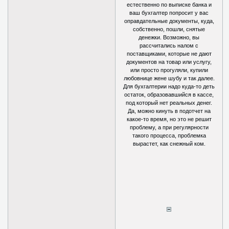
естественно по выписке банка и
ваш бухгалтер попросит у вас
оправдательные документы, куда,
собственно, пошли, снятые
денежки. Возможно, вы
рассчитались налом с
поставщиками, которые не дают
документов на товар или услугу,
или просто прогуляли, купили
любовнице жене шубу и так далее.
Для бухгалтерии надо куда-то деть
остаток, образовавшийся в кассе,
под который нет реальных денег.
Да, можно кинуть в подотчет на
какое-то время, но это не решит
проблему, а при регулярности
такого процесса, проблемка
вырастет, как снежный ком.