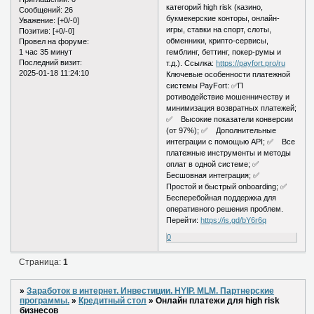
категорий high risk (казино,
Сообщений:
26
букмекерские конторы, онлайн-
Уважение:
[+0/-0]
игры, ставки на спорт, слоты,
Позитив:
[+0/-0]
обменники, крипто-сервисы,
Провел на форуме:
1 час 35 минут
гемблинг, беттинг, покер-румы и
Последний визит:
т.д.). Ссылка:
https://payfort.pro/ru
2025-01-18 11:24:10
Ключевые особенности платежной
системы PayFort: ✅П
ротиводействие мошенничеству и
минимизация возвратных платежей;
✅ Высокие показатели конверсии
(от 97%); ✅ Дополнительные
интеграции с помощью API; ✅ Все
платежные инструменты и методы
оплат в одной системе; ✅
Бесшовная интеграция; ✅
Простой и быстрый onboarding; ✅
Бесперебойная поддержка для
оперативного решения проблем.
Перейти:
https://is.gd/bY6r6q
0
Страница:
1
»
Заработок в интернет. Инвестиции. HYIP. MLM. Партнерские
программы.
»
Кредитный стол
»
Онлайн платежи для high risk
бизнесов