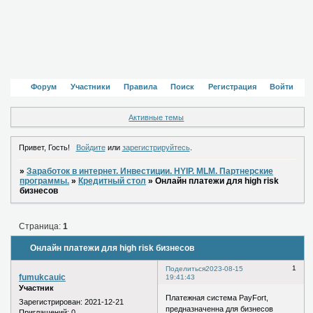
Форум
Участники
Правила
Поиск
Регистрация
Войти
Активные темы
Привет, Гость!
Войдите
или
зарегистрируйтесь
.
»
Заработок в интернет. Инвестиции. HYIP. MLM. Партнерские
программы.
»
Кредитный стол
»
Онлайн платежи для high risk
бизнесов
Страница:
1
Онлайн платежи для high risk бизнесов
1
Поделиться
2023-08-15
fumukcauic
19:41:43
Участник
Платежная система PayFort,
Зарегистрирован
: 2021-12-21
предназначенна для бизнесов
Приглашений:
0