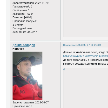
Зарегистрирован
: 2022-11-29
Приглашений:
0
Сообщений:
1
Уважение:
[+0/-0]
Позитив:
[+0/-0]
Провел на форуме:
1 минуту
Последний визит:
2023-08-07 20:16:47
Данил Холодов
Поделиться
2023-08-07 20:20:10
Новичок
Для меня это больная тема, когда 
https://stroyprav.ru/upravlenie-proekta
До того обратились в несколько ор
Поэтому обращаться стоит только 
0
Зарегистрирован
: 2023-08-07
Приглашений:
0