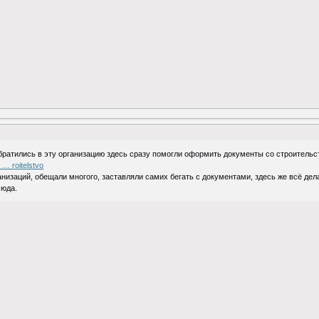
обратились в эту организацию здесь сразу помогли оформить документы со строительс
 … roitelstvo
ганизаций, обещали многого, заставляли самих бегать с документами, здесь же всё де
сюда.