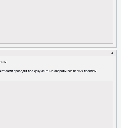
4
твом.
лают сами проводят все документные обороты без всяких проблем.