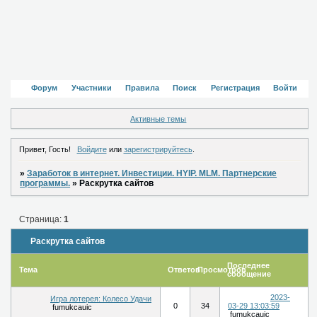
Форум
Участники
Правила
Поиск
Регистрация
Войти
Активные темы
Привет, Гость!
Войдите
или
зарегистрируйтесь
.
»
Заработок в интернет. Инвестиции. HYIP. MLM. Партнерские
программы.
»
Раскрутка сайтов
Страница:
1
Раскрутка сайтов
Последнее
Тема
Ответов
Просмотров
сообщение
2023-
Игра лотерея: Колесо Удачи
0
34
03-29 13:03:59
fumukcauic
fumukcauic