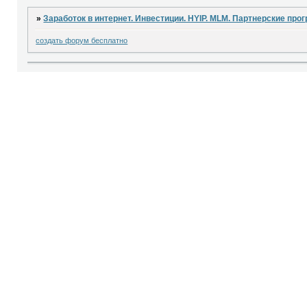
»
Заработок в интернет. Инвестиции. HYIP. MLM. Партнерские про
создать форум бесплатно