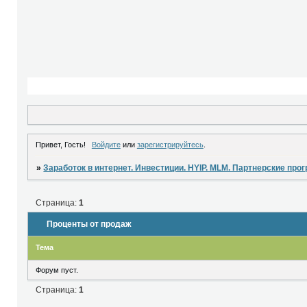
Привет, Гость!
Войдите
или
зарегистрируйтесь
.
»
Заработок в интернет. Инвестиции. HYIP. MLM. Партнерские про
Страница:
1
Проценты от продаж
Тема
Форум пуст.
Страница:
1