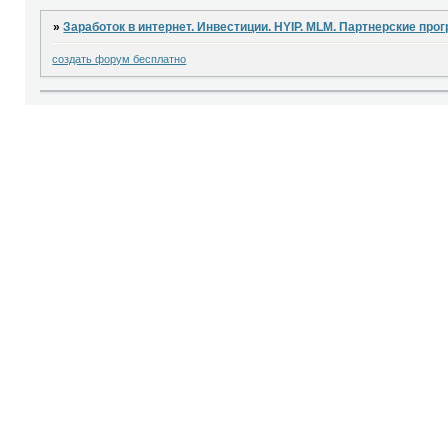
»
Заработок в интернет. Инвестиции. HYIP. MLM. Партнерские про
создать форум бесплатно