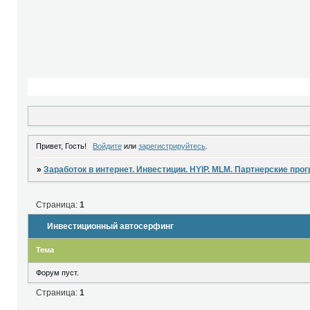
Привет, Гость!
Войдите
или
зарегистрируйтесь
.
»
Заработок в интернет. Инвестиции. HYIP. MLM. Партнерские про
Страница:
1
Инвестиционный автосерфинг
Тема
Форум пуст.
Страница:
1